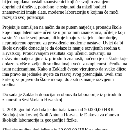
bi jednog dana postali znanstvenici koji će svojim znanjem
doprinijeti društvu, potrebno je osigurati da mladi budući
znanstvenici imaju alate, moderne laboratorije u kojima će moći
razvijati svoj potencijal.
Projekt je osmišljen na način da se putem natječaja pronađu škole
koje imaju talentirane učenike u prirodnim znanostima, učitelje koji
sa strašću rade svoj posao, ali koje imaju zastarjele laboratorije,
neprimjerenu opremu za provođenje moderne nastave. Uvjet da bi
škole osvojile donaciju je da dolaze iz manje razvijenih sredina u
Hrvatskoj. Proučavanjem rezultata koji učenici ostvaruju na
državnim natjecanjima iz prirodnih znanosti, uočeno je da škole koje
dolaze iz više razvijenih sredina imaju veću zastupljenost učenika na
istim natjecanjima. Kako u Zakladi čvrsto vjerujemo da svako dijete
ima pravo na jednake uvjete za razvoj svog potencijala, uveli smo
kriterij za prijavu da škole moraju dolaziti iz manje razvijenih
sredina.
Do sada je Zaklada donacijama obnovila laboratorije iz prirodnih
znanosti u šest škola u Hrvatskoj.
U 2018. godini Zaklada je donirala iznos od 50.000,00 HRK
Srednjoj strukovnoj školi Antuna Horvata iz Đakova za obnovu
školskih laboratorija iz geografije i fizike.
Sljedeće godine dodijeljeno je 30.000,00 HRK za obnovu