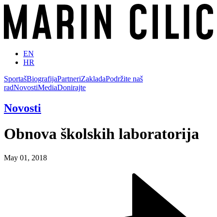
EN
HR
Sportaš
Biografija
Partneri
Zaklada
Podržite naš
rad
Novosti
Media
Donirajte
Novosti
Obnova školskih laboratorija
May 01, 2018